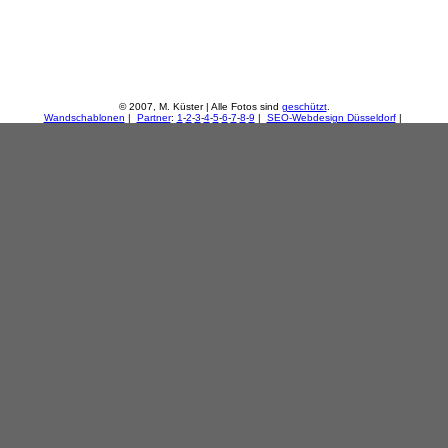
© 2007, M. Küster | Alle Fotos sind
geschützt
.
Wandschablonen
|
Partner
:
1
-
2
-
3
-
4
-
5
-
6
-
7
-
8
-
9
|
SEO-Webdesign Düsseldorf
|