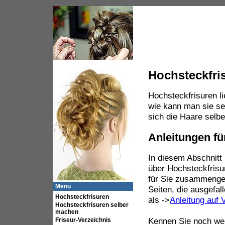
Hochsteckfri
Hochsteckfrisuren li
wie kann man sie s
sich die Haare selb
Anleitungen fü
In diesem Abschnitt 
über Hochsteckfrisur
für Sie zusammengest
Menu
Seiten, die ausgefal
Hochsteckfrisuren
als ->
Anleitung auf 
Hochsteckfrisuren selber
machen
Friseur-Verzeichnis
Kennen Sie noch weit