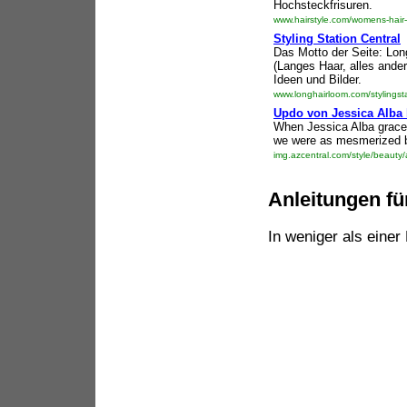
Hochsteckfrisuren.
www.hairstyle.com/womens-hair-s
Styling Station Central
Das Motto der Seite: Long
(Langes Haar, alles ander
Ideen und Bilder.
www.longhairloom.com/stylingsta
Updo von Jessica Alba 
When Jessica Alba graced
we were as mesmerized by
img.azcentral.com/style/beauty
Anleitungen fü
In weniger als einer 