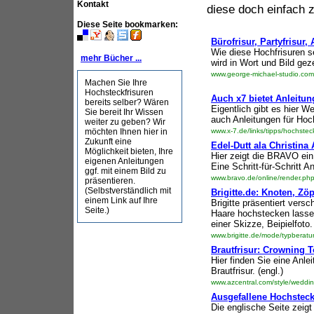
Kontakt
diese doch einfach z
Diese Seite
bookmarken
:
Bürofrisur, Partyfrisur,
Wie diese Hochfrisuren 
mehr Bücher ...
wird in Wort und Bild geze
www.george-michael-studio.com/
Machen Sie Ihre
Hochsteckfrisuren
Auch x7 bietet Anleitun
bereits selber? Wären
Eigentlich gibt es hier W
Sie bereit Ihr Wissen
auch Anleitungen für Hoch
weiter zu geben? Wir
möchten Ihnen hier in
www.x-7.de/links/tipps/hochstec
Zukunft eine
Edel-Dutt ala Christina 
Möglichkeit bieten, Ihre
Hier zeigt die BRAVO ein 
eigenen Anleitungen
Eine Schritt-für-Schritt An
ggf. mit einem Bild zu
www.bravo.de/online/render.p
präsentieren.
(Selbstverständlich mit
Brigitte.de: Knoten, Zö
einem Link auf Ihre
Brigitte präsentiert vers
Seite.)
Haare hochstecken lassen
einer Skizze, Beipielfoto.
www.brigitte.de/mode/typberatun
Brautfrisur: Crowning 
Hier finden Sie eine Anl
Brautfrisur. (engl.)
www.azcentral.com/style/weddin
Ausgefallene Hochsteck
Die englische Seite zeigt